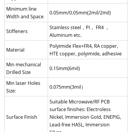
Minimum line
0.05mm/0.05mm(2mil/2mil)
Width and Space
Stainless steel，PI， FR4 ，
Stiffeners
Aluminum etc.
Polyimide Flex+FR4, RA copper,
Material
HTE copper, polyimide, adhesive
Min mechanical
0.15mm(6mil)
Drilled Size
Min laser Holes
0.075mm(3mil）
Size:
Suitable Microwave/RF PCB
surface finishes: Electroless
Surface Finish
Nickel, Immersion Gold, ENEPIG,
Lead-free HASL, Immersion