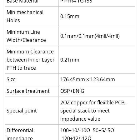
Base Material
PI+FR4 TG135
Min mechanical
0.15mm
Holes
Minimum Line
0.1mm/0.1mm(4mil/4mil)
Width/Clearance
Minimum Clearance
between Inner Layer
0.21mm
PTH to trace
Size
176.45mm × 123.64mm
Surface treatment
OSP+ENIG
2OZ copper for flexible PCB,
Special point
special stack to meet
impedance value
Differential
100+10/-10Ω 50+5/-5Ω
impedance
120+12/-12Ω